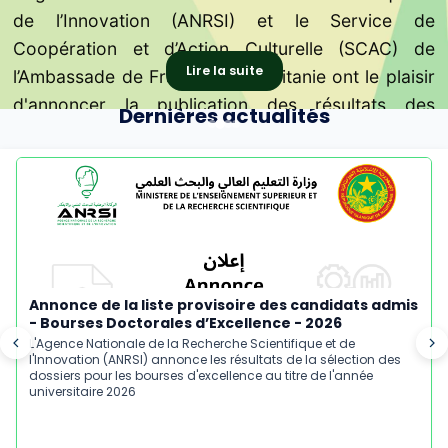
- Édition 2026
l'avancement d’un projet « TEMM
Scientifique et de l'Innovation et
de l'Innovation (ANRSI) annonce les résultats de la
de l’Innovation (ANRSI) et le Service de
Recherche Scientifique et de l’Innovation (ANRSI),
de l'Innovation (ANRSI) a signé aujourd'hui à
sélection des dossiers pour les bourses
Coopération et d’Action Culturelle (SCAC) de
M. Taleb-Khyar CHEIKH MALAININE a effectué le
Nouakchott une convention de coopération avec
»
l'Institut Supérieur d'Anglais.
Lire la suite
d'excellence - Édition 2026.
l’Ambassade de France en Mauritanie ont le plaisir
mardi 28 juillet une visite à l'Institut Supérieur du
l'Institut Supérieur d'Anglais (ISA), placé sous la
d'annoncer la publication des résultats des
Numérique (SupNum)
double tutelle du Ministère de la Défense Nationale
Dernières actualités
bourses du Programme Commun de Mobilité
et du Ministère de l'Enseignement Supérieur et de
Recherche attribuées pour l’édition 2026.
la Recherche Scientifique.
Annonce de la liste provisoire des candidats admis
- Bourses Doctorales d’Excellence - 2026
L'Agence Nationale de la Recherche Scientifique et de
l'Innovation (ANRSI) annonce les résultats de la sélection des
dossiers pour les bourses d'excellence au titre de l'année
universitaire 2026